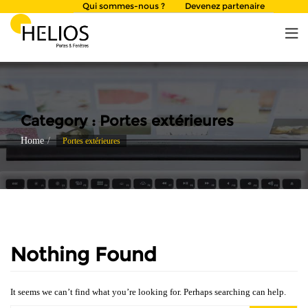
Skip
Qui sommes-nous ?
Devenez partenaire
to
content
Category :
Portes extérieures
Home
Portes extérieures
Nothing Found
It seems we can’t find what you’re looking for. Perhaps searching can help.