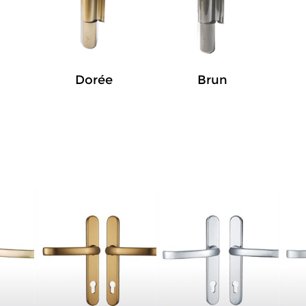
Dorée
Brun