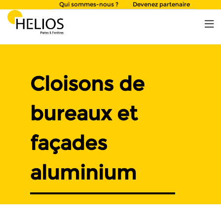
Skip
Qui sommes-nous ?
Devenez partenaire
to
content
Cloisons de
bureaux et
façades
aluminium